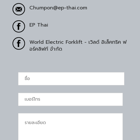
Chumpon@ep-thai.com
EP Thai
World Electric Forklift - เวิลด์ อิเล็คทริค ฟ
อร์คลิฟท์ จำกัด