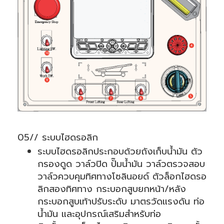
05// ระบบไฮดรอลิก
ระบบไฮดรอลิกประกอบด้วยถังเก็บน้ำมัน ตัว
กรองดูด วาล์วปิด ปั๊มน้ำมัน วาล์วตรวจสอบ
วาล์วควบคุมทิศทางโซลินอยด์ ตัวล็อกไฮดรอ
ลิกสองทิศทาง กระบอกสูบยกหน้า/หลัง
กระบอกสูบเท้าปรับระดับ มาตรวัดแรงดัน ท่อ
น้ำมัน และอุปกรณ์เสริมสำหรับท่อ