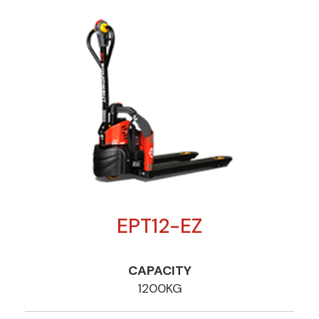
EPT12-EZ
CAPACITY
1200KG