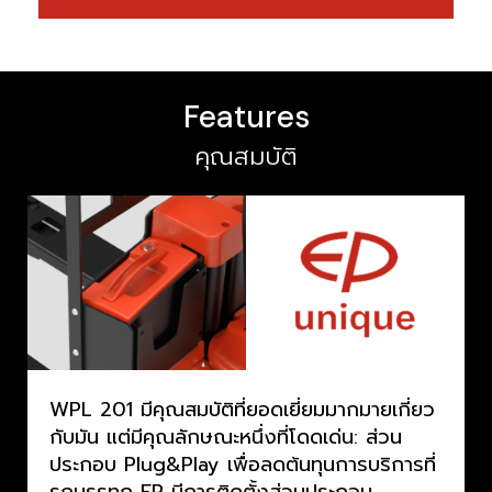
Features
คุณสมบัติ
WPL 201 มีคุณสมบัติที่ยอดเยี่ยมมากมายเกี่ยว
กับมัน แต่มีคุณลักษณะหนึ่งที่โดดเด่น: ส่วน
ประกอบ Plug&Play เพื่อลดต้นทุนการบริการที่