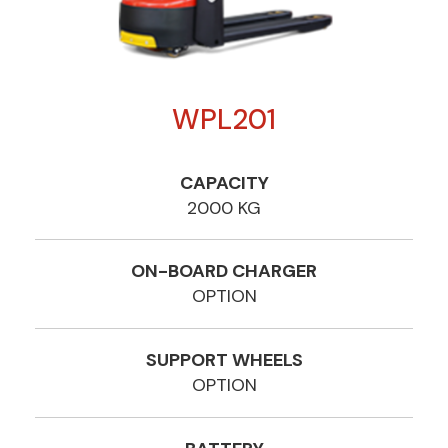
WPL201
CAPACITY
2000 KG
ON-BOARD CHARGER
OPTION
SUPPORT WHEELS
OPTION