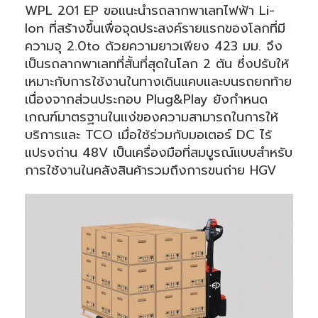
WPL 201 EP ขอแนะนำรถลากพาเลทไฟฟ้า Li-
Ion ที่สร้างขึ้นเพื่อจุดประสงค์รายแรกของโลกที่มี
ความจุ 2.0to ด้วยความยาวเพียง 423 มม. จึง
เป็นรถลากพาเลทที่สั้นที่สุดในโลก 2 ตัน ซึ่งปรับให้
เหมาะกับการใช้งานในทางเดินแคบและบนรถยกท้าย
เนื่องจากส่วนประกอบ Plug&Play ยังกำหนด
เกณฑ์มาตรฐานในแง่ของความสามารถในการให้
บริการและ TCO เมื่อใช้ร่วมกับมอเตอร์ DC ไร้
แปรงถ่าน 48V เป็นเครื่องมือที่สมบูรณ์แบบสำหรับ
การใช้งานในคลังสินค้ารวมถึงการขนถ่าย HGV