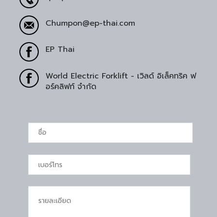
Chumpon@ep-thai.com
EP Thai
World Electric Forklift - เวิลด์ อิเล็คทริค ฟ
อร์คลิฟท์ จำกัด