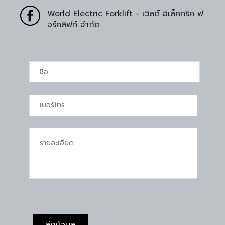
World Electric Forklift - เวิลด์ อิเล็คทริค ฟ
อร์คลิฟท์ จำกัด
ส่งข้อมูล