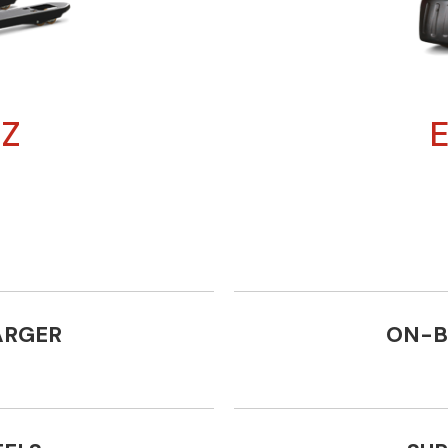
EZ
E
ARGER
ON-B