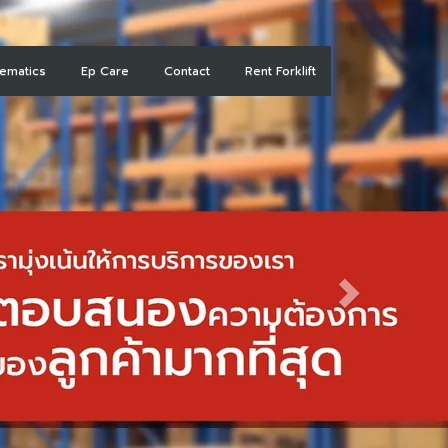
lematics
Ep Care
Contact
Rent Forklift