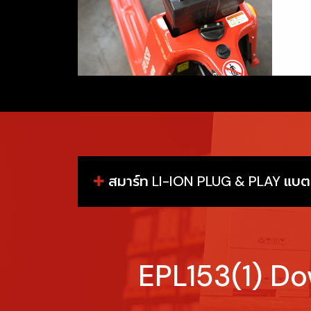
✚
สมาร์ท LI-ION PLUG & PLAY แบตเ
EPL153(1) D