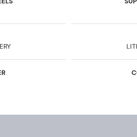
ELS
SU
ERY
LI
ER
C