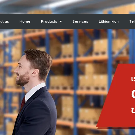
ut us
Home
Products
Services
Lithium-ion
Te