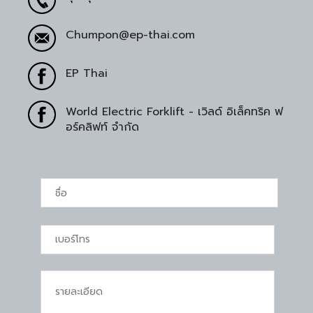
Chumpon@ep-thai.com
EP Thai
World Electric Forklift - เวิลด์ อิเล็คทริค ฟ
อร์คลิฟท์ จำกัด